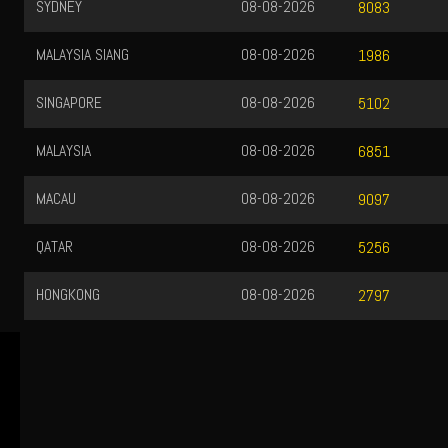
SYDNEY
08-08-2026
8083
MALAYSIA SIANG
08-08-2026
1986
SINGAPORE
08-08-2026
5102
MALAYSIA
08-08-2026
6851
MACAU
08-08-2026
9097
QATAR
08-08-2026
5256
HONGKONG
08-08-2026
2797