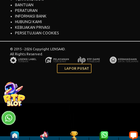
BANTUAN
PERATURAN
INFORMASI BANK
HUBUNGI KAMI
KEBIJAKAN PRIVASI
PERSETUJUAN COOKIES
© 2015 - 2026 Copyright LENSA4D.
All Rights Reserved.
LAPOR PUSAT