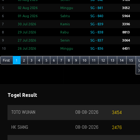
5
02 Aug 2026
Minggu
SG - 841
3052
6
01 Aug 2026
Sabtu
SG - 840
5964
7
30 Jul 2026
Kamis
SG - 839
3396
8
29 Jul 2026
Rabu
SG - 838
8813
9
27 Jul 2026
Senin
SG - 837
3064
10
26 Jul 2026
Minggu
SG - 836
6431
First
1
2
3
4
5
6
7
8
9
10
11
12
13
14
15
(
)
Togel Result
TOTO WUHAN
08-08-2026
3454
HK SIANG
08-08-2026
2476