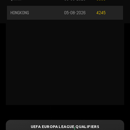
HONGKONG
05-08-2026
4245
UEFA EUROPA LEAGUE QUALIFIERS