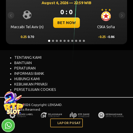
August 6, 2026 — 22:59 WIB
0 : 0
Previous
Next
BET NOW
Maccabi Tel Aviv (n)
CSKA Sofia
Re
0.25
0.70
-0.25
-0.86
TENTANG KAMI
BANTUAN
PERATURAN
INFORMASI BANK
HUBUNGI KAMI
KEBIJAKAN PRIVASI
PERSETUJUAN COOKIES
© 2015 - 2026 Copyright LENSA4D.
All Rights Reserved.
LAPOR PUSAT