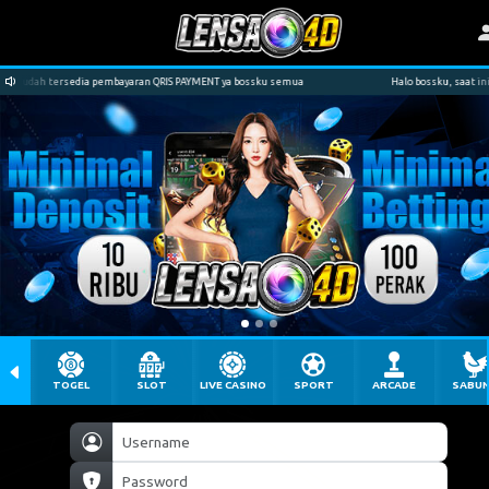
 sudah tersedia pembayaran QRIS PAYMENT ya bossku semua
Halo bossku, saat ini k
TOGEL
SLOT
LIVE CASINO
SPORT
ARCADE
SABU