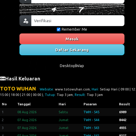
Remember Me
Masuk
Daftar Sekarang
Desktop
Wap
Hasil Keluaran
TOTO WUHAN
Website:
www.totowuhan.com
, Hari:
Setiap Hari ( 09:00 | 12:
15:00 | 18:00 | 21:00 | 00:00 )
, Tutup:
Tiap 3 jam
, Result:
Tiap 3 jam
No
Tanggal
Hari
Pasaran
Result
1
08 Aug 2026
Sabtu
TWH - 545
6989
2
07 Aug 2026
Jumat
TWH - 544
8442
3
07 Aug 2026
Jumat
TWH - 543
4935
4
07 Aug 2026
Jumat
TWH - 542
9227