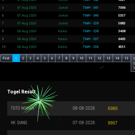
5
07 Aug 2026
Jumat
TWH - 541
7006
6
07 Aug 2026
Jumat
TWH - 540
5357
7
07 Aug 2026
Jumat
TWH - 539
5883
8
06 Aug 2026
Kamis
TWH - 538
3408
9
06 Aug 2026
Kamis
TWH - 537
6403
10
06 Aug 2026
Kamis
TWH - 536
4551
First
1
2
3
4
5
6
7
8
9
10
11
12
13
14
15
(
)
Togel Result
TOTO WUHAN
08-08-2026
6989
HK SIANG
07-08-2026
8867