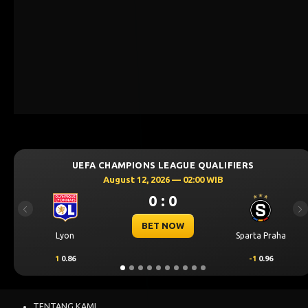
UEFA CHAMPIONS LEAGUE QUALIFIERS
August 12, 2026 — 02:00 WIB
0 : 0
Previous
Ne
BET NOW
Lyon
Sparta Praha
SK S
1
0.86
-1
0.96
-
TENTANG KAMI