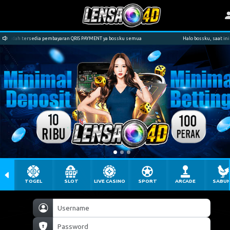
 sudah tersedia pembayaran QRIS PAYMENT ya bossku semua
Halo bossku, saat ini ka
TOGEL
SLOT
LIVE CASINO
SPORT
ARCADE
SABU